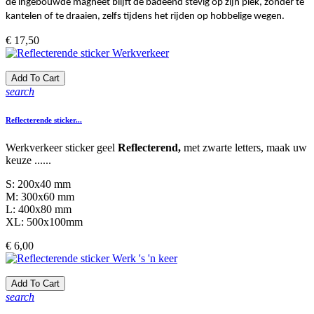
de ingebouwde magneet blijft de badeend stevig op zijn plek, zonder te
kantelen of te draaien, zelfs tijdens het rijden op hobbelige wegen.
Prijs
€ 17,50
Add To Cart
search
Reflecterende sticker...
Werkverkeer sticker geel
Reflecterend,
met zwarte letters, maak uw
keuze ......
S: 200x40 mm
M: 300x60 mm
L: 400x80 mm
XL: 500x100mm
Prijs
€ 6,00
Add To Cart
search