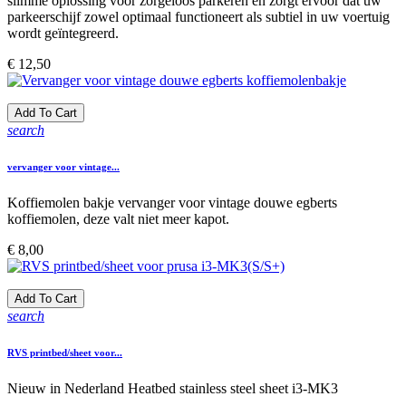
slimme oplossing voor zorgeloos parkeren en zorgt ervoor dat uw
parkeerschijf zowel optimaal functioneert als subtiel in uw voertuig
wordt geïntegreerd.
Prijs
€ 12,50
Add To Cart
search
vervanger voor vintage...
Koffiemolen bakje vervanger voor vintage douwe egberts
koffiemolen, deze valt niet meer kapot.
Prijs
€ 8,00
Add To Cart
search
RVS printbed/sheet voor...
Nieuw in Nederland Heatbed stainless steel sheet i3-MK3