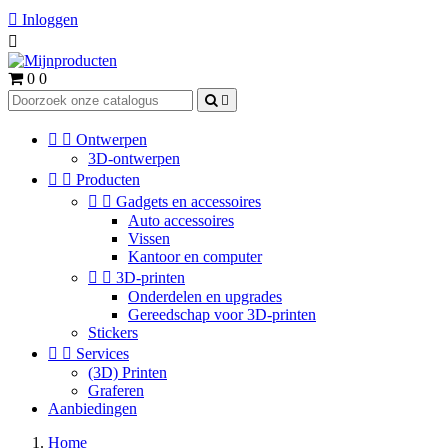

Inloggen

0
0



Ontwerpen
3D-ontwerpen


Producten


Gadgets en accessoires
Auto accessoires
Vissen
Kantoor en computer


3D-printen
Onderdelen en upgrades
Gereedschap voor 3D-printen
Stickers


Services
(3D) Printen
Graferen
Aanbiedingen
Home