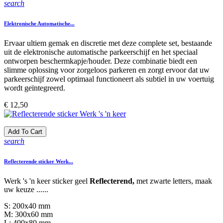
search
Elektronische Automatische...
Ervaar ultiem gemak en discretie met deze complete set, bestaande
uit de elektronische automatische parkeerschijf en het speciaal
ontworpen beschermkapje/houder. Deze combinatie biedt een
slimme oplossing voor zorgeloos parkeren en zorgt ervoor dat uw
parkeerschijf zowel optimaal functioneert als subtiel in uw voertuig
wordt geïntegreerd.
Prijs
€ 12,50
Add To Cart
search
Reflecterende sticker Werk...
Werk 's 'n keer sticker geel
Reflecterend,
met zwarte letters, maak
uw keuze ......
S: 200x40 mm
M: 300x60 mm
L: 400x80 mm