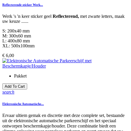
Reflecterende sticker Werk...
Werk 's 'n keer sticker geel
Reflecterend,
met zwarte letters, maak
uw keuze ......
S: 200x40 mm
M: 300x60 mm
L: 400x80 mm
XL: 500x100mm
Prijs
€ 6,00
Pakket
Add To Cart
search
Elektronische Automatische...
Ervaar ultiem gemak en discretie met deze complete set, bestaande
uit de elektronische automatische parkeerschijf en het speciaal
ontworpen beschermkapje/houder. Deze combinatie biedt een